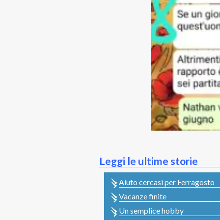
Leggi le ultime storie
Aiuto cercasi per Ferragosto
Vacanze finite
Un semplice hobby