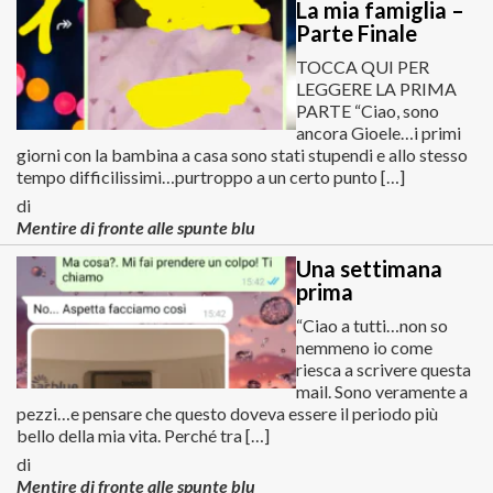
La mia famiglia –
Parte Finale
TOCCA QUI PER
LEGGERE LA PRIMA
PARTE “Ciao, sono
ancora Gioele…i primi
giorni con la bambina a casa sono stati stupendi e allo stesso
tempo difficilissimi…purtroppo a un certo punto […]
di
Mentire di fronte alle spunte blu
Una settimana
prima
“Ciao a tutti…non so
nemmeno io come
riesca a scrivere questa
mail. Sono veramente a
pezzi…e pensare che questo doveva essere il periodo più
bello della mia vita. Perché tra […]
di
Mentire di fronte alle spunte blu