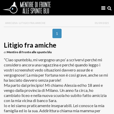
AMICIZIA
> LITIGIO FRA AMICHE
01/09/2025
1
Litigio fra amiche
Mentire di fronte alle spunte blu
di
“Ciao spunteblu, mi vergogno un po’ a scrivervi perché mi
considero ancora una ragazzina e perché quando leggo i
vostri screenshot vedo situazioni davvero assurde e
vergognose! La mia per fortuna non è così grave, anche se mi
ha lasciato davvero senza parole!
Ma parto dal principio! Mi chiamo Alessia ed ho 18 anni e
vengo dalla provincia di Milano. Un anno fa circa, ho
cambiato liceo e nella nuova scuola ho subito fatto amicizia
con la mia vicina di banco Sara.
Io e lei siamo praticamente inseparabili. Lei conosce la mia
famiglia ed io la sua. Addirittura chiama mia mamma per