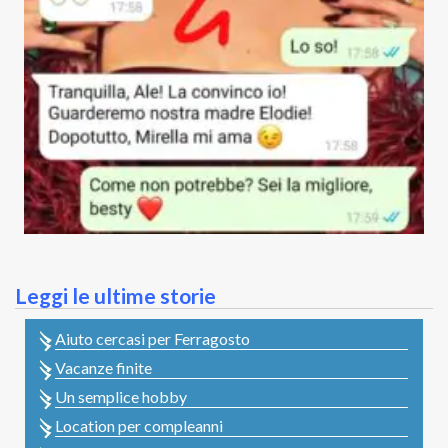
Leggi le ultime storie
Aiuto cercasi per Ferragosto
Vacanze finite
Un semplice hobby
Location per compleanni