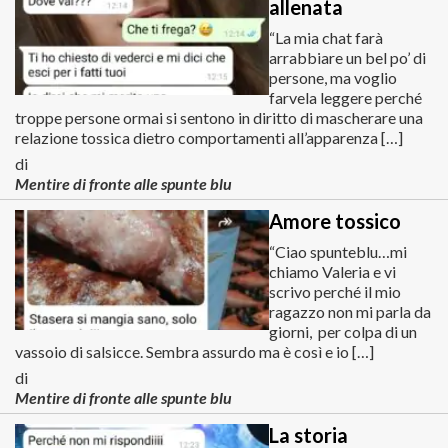
allenata
“La mia chat farà
arrabbiare un bel po’ di
persone, ma voglio
farvela leggere perché
troppe persone ormai si sentono in diritto di mascherare una
relazione tossica dietro comportamenti all’apparenza […]
di
Mentire di fronte alle spunte blu
Amore tossico
“Ciao spunteblu…mi
chiamo Valeria e vi
scrivo perché il mio
ragazzo non mi parla da
giorni, per colpa di un
vassoio di salsicce. Sembra assurdo ma è così e io […]
di
Mentire di fronte alle spunte blu
La storia