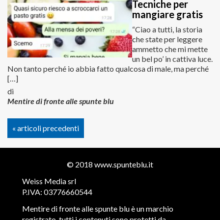
Tecniche per
mangiare gratis
“Ciao a tutti, la storia
che state per leggere
ammetto che mi mette
un bel po’ in cattiva luce.
Non tanto perché io abbia fatto qualcosa di male, ma perché
[…]
di
Mentire di fronte alle spunte blu
« articoli precedenti
© 2018
www.spunteblu.it
Weiss Media srl
P.IVA: 03776660544
Mentire di fronte alle spunte blu è un marchio
registrato, tutti i contenuti sono protetti da