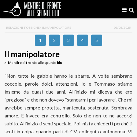
RELAZIONI TOSSICHE
> IL MANIPOLATORE
08/05/2025
1
2
3
4
5
Il manipolatore
Mentire di fronte alle spunte blu
di
“Non tutte le gabbie hanno le sbarre. A volte sembrano
coccole, parole dolci, attenzioni. Io e Tommaso stiamo
insieme da quasi due anni. All’inizio mi diceva che ero
“preziosa” e che non dovevo “stancarmi per lavorare”. Che mi
avrebbe sempre protetta, mantenuta, sostenuta. Sembrava
amore. E invece era controllo. Solo che non te ne accorgi
subito. All’inizio ti senti speciale. Poi inizi a chiederti perché ti
senti in colpa quando parli di CV, colloqui o autonomia. Vi