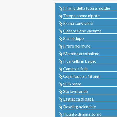
Il figlio della futura moglie
Tempo nonna nipote
Ex ma conviventi
Generazione vacanze
8 anni dopo
Il foro nel muro
Mamma arcobaleno
Il cartello in bagno
Camera tripla
Coprifuoco a 18 anni
SOS prete
Sto lavorando
La giacca di papà
Bowling aziendale
Il punto di non ritorno