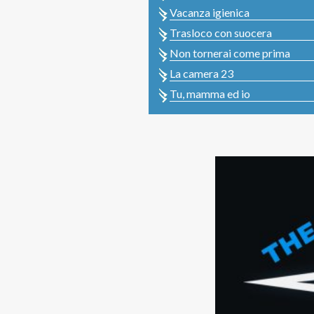
Vacanza igienica
Trasloco con suocera
Non tornerai come prima
La camera 23
Tu, mamma ed io