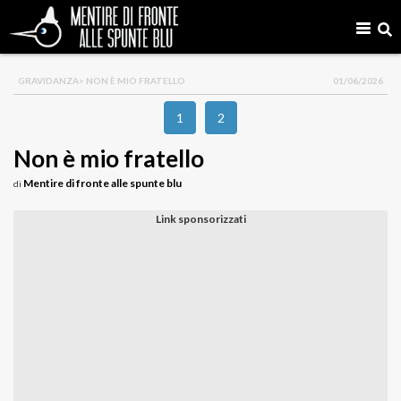
GRAVIDANZA
> NON È MIO FRATELLO
01/06/2026
1
2
Non è mio fratello
Mentire di fronte alle spunte blu
di