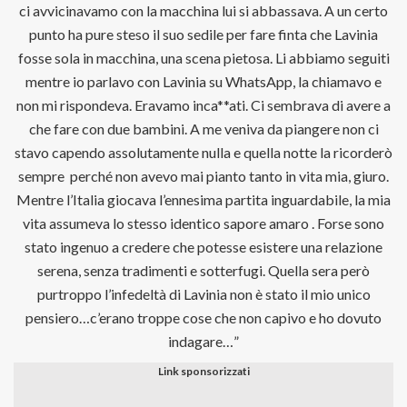
ci avvicinavamo con la macchina lui si abbassava. A un certo
punto ha pure steso il suo sedile per fare finta che Lavinia
fosse sola in macchina, una scena pietosa. Li abbiamo seguiti
mentre io parlavo con Lavinia su WhatsApp, la chiamavo e
non mi rispondeva. Eravamo inca**ati. Ci sembrava di avere a
che fare con due bambini. A me veniva da piangere non ci
stavo capendo assolutamente nulla e quella notte la ricorderò
sempre perché non avevo mai pianto tanto in vita mia, giuro.
Mentre l’Italia giocava l’ennesima partita inguardabile, la mia
vita assumeva lo stesso identico sapore amaro . Forse sono
stato ingenuo a credere che potesse esistere una relazione
serena, senza tradimenti e sotterfugi. Quella sera però
purtroppo l’infedeltà di Lavinia non è stato il mio unico
pensiero…c’erano troppe cose che non capivo e ho dovuto
indagare…”