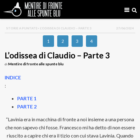
STORIE A PUNTATE
> L’ODISSEA DI CLAUDIO – PARTE 3
27/06/2024
1
2
3
4
L’odissea di Claudio – Parte 3
Mentire di fronte alle spunte blu
di
INDICE
:
PARTE 1
PARTE 2
“Lavinia era in macchina di fronte a noi insieme a una persona
che non sapevo chi fosse. Francesco mi ha detto di non essere
riuscito a capire chi era il tizio con cui stava Lavinia. Quando