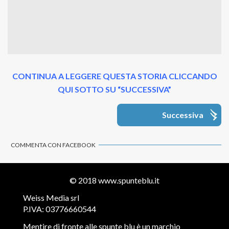
CONTINUA A LEGGERE QUESTA STORIA CLICCANDO
QUI SOTTO SU “SUCCESSIVA”
Successiva
COMMENTA CON FACEBOOK
© 2018
www.spunteblu.it
Weiss Media srl
P.IVA: 03776660544
Mentire di fronte alle spunte blu è un marchio