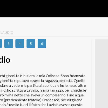
 CLAUDIO
3
4
5
6
dio
chi giorni fa è iniziata la mia Odissea. Sono fidanzato
 giorni fa reputavo essere la ragazza perfetta. Quella
dare a vedere la partita al suo locale insieme ad altre
indi ho scritto a Lavinia, la mia ragazza, per chiederle
però mi ha detto che aveva un compleanno. Fino a qua
co (praticamente fratello) Francesco, per dirgli che
ndo è uscito fuori il fatto che Lavinia avesse questo