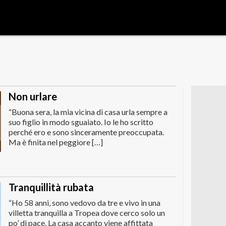
Non urlare
“Buona sera, la mia vicina di casa urla sempre a
suo figlio in modo sguaiato. Io le ho scritto
perché ero e sono sinceramente preoccupata.
Ma è finita nel peggiore […]
Tranquillità rubata
“Ho 58 anni, sono vedovo da tre e vivo in una
villetta tranquilla a Tropea dove cerco solo un
po’ di pace. La casa accanto viene affittata