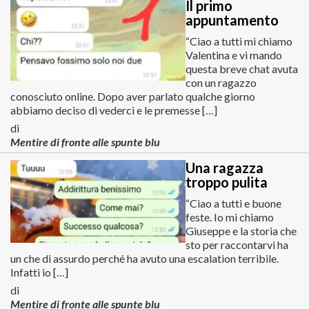
Il primo
appuntamento
“Ciao a tutti mi chiamo
Valentina e vi mando
questa breve chat avuta
con un ragazzo
conosciuto online. Dopo aver parlato qualche giorno
abbiamo deciso di vederci e le premesse […]
di
Mentire di fronte alle spunte blu
Una ragazza
troppo pulita
“Ciao a tutti e buone
feste. Io mi chiamo
Giuseppe e la storia che
sto per raccontarvi ha
un che di assurdo perché ha avuto una escalation terribile.
Infatti io […]
di
Mentire di fronte alle spunte blu