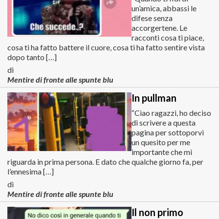
un’amica, abbassi le
difese senza
accorgertene. Le
racconti cosa ti piace,
cosa ti ha fatto battere il cuore, cosa ti ha fatto sentire vista
dopo tanto […]
di
Mentire di fronte alle spunte blu
In pullman
“Ciao ragazzi, ho deciso
di scrivere a questa
pagina per sottoporvi
un quesito per me
importante che mi
riguarda in prima persona. E dato che qualche giorno fa, per
l’ennesima […]
di
Mentire di fronte alle spunte blu
Il non primo