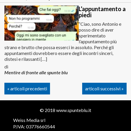
L’appuntamento a
piedi
“Ciao, sono Antonio e
posso dire di aver
sperimentato
l’appuntamento più
strano e brutto che possa esserci in assoluto. Perché gli
appuntamenti dovrebbero essere degli incontri sinceri,
distesi e rilassanti […]
di
Mentire di fronte alle spunte blu
« articoli precedenti
articoli successivi »
© 2018
www.spunteblu.it
Weiss Media srl
P.IVA: 03776660544