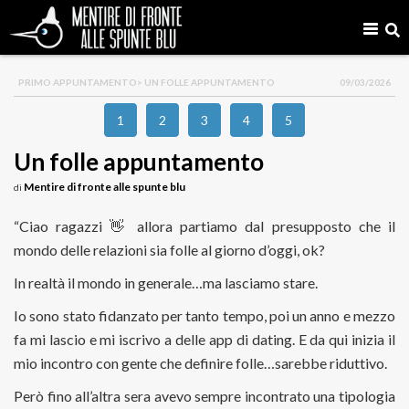
PRIMO APPUNTAMENTO
> UN FOLLE APPUNTAMENTO
09/03/2026
1
2
3
4
5
Un folle appuntamento
Mentire di fronte alle spunte blu
di
“Ciao ragazzi
👋
allora partiamo dal presupposto che il
mondo delle relazioni sia folle al giorno d’oggi, ok?
In realtà il mondo in generale…ma lasciamo stare.
Io sono stato fidanzato per tanto tempo, poi un anno e mezzo
fa mi lascio e mi iscrivo a delle app di dating. E da qui inizia il
mio incontro con gente che definire folle…sarebbe riduttivo.
Però fino all’altra sera avevo sempre incontrato una tipologia