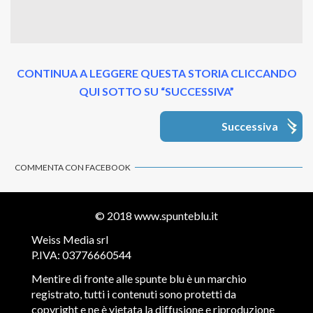
CONTINUA A LEGGERE QUESTA STORIA CLICCANDO
QUI SOTTO SU “SUCCESSIVA”
Successiva
COMMENTA CON FACEBOOK
© 2018
www.spunteblu.it
Weiss Media srl
P.IVA: 03776660544
Mentire di fronte alle spunte blu è un marchio
registrato, tutti i contenuti sono protetti da
copyright e ne è vietata la diffusione e riproduzione