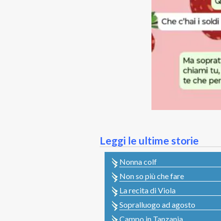
Leggi le ultime storie
Nonna colf
Non so più che fare
La recita di Viola
Sopralluogo ad agosto
Campo in Tanzania