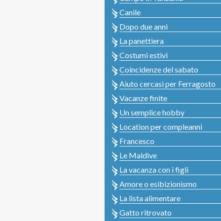
Canile
Dopo due anni
La panettiera
Costumi estivi
Coincidenze del sabato
Aiuto cercasi per Ferragosto
Vacanze finite
Un semplice hobby
Location per compleanni
Francesco
Le Maldive
La vacanza con i figli
Amore o esibizionismo
La lista alimentare
Gatto ritrovato