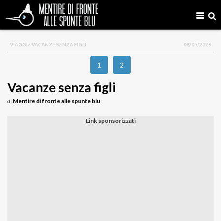
VIAGGI
> VACANZE SENZA FIGLI
08/05/2026
1
2
Vacanze senza figli
Mentire di fronte alle spunte blu
di