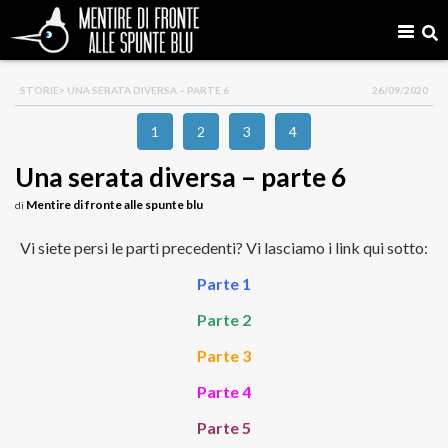
STORIE
> UNA SERATA DIVERSA – PARTE 6
26/09/2020
1
2
3
4
Una serata diversa – parte 6
Mentire di fronte alle spunte blu
di
Vi siete persi le parti precedenti? Vi lasciamo i link qui sotto:
Parte 1
Parte 2
Parte 3
Parte 4
Parte 5