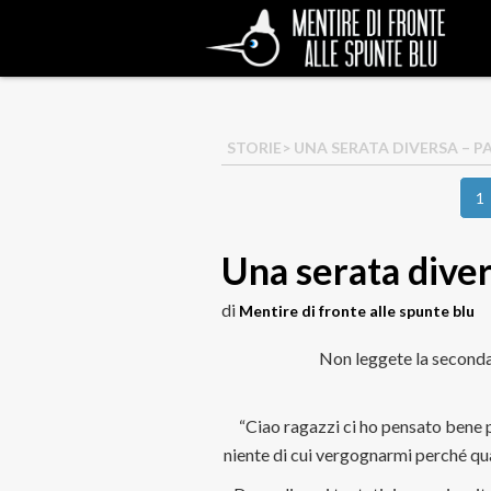
STORIE
> UNA SERATA DIVERSA – P
1
Una serata diver
di
Mentire di fronte alle spunte blu
Non leggete la seconda 
“Ciao ragazzi ci ho pensato bene 
niente di cui vergognarmi perché qu