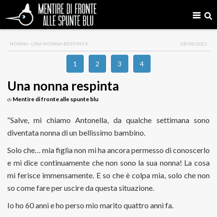
NONNI
> UNA NONNA RESPINTA
28/06/2025
1
2
3
4
Una nonna respinta
Mentire di fronte alle spunte blu
di
“Salve, mi chiamo Antonella, da qualche settimana sono
diventata nonna di un bellissimo bambino.
Solo che… mia figlia non mi ha ancora permesso di conoscerlo
e mi dice continuamente che non sono la sua nonna! La cosa
mi ferisce immensamente. E so che è colpa mia, solo che non
so come fare per uscire da questa situazione.
Io ho 60 anni e ho perso mio marito quattro anni fa.