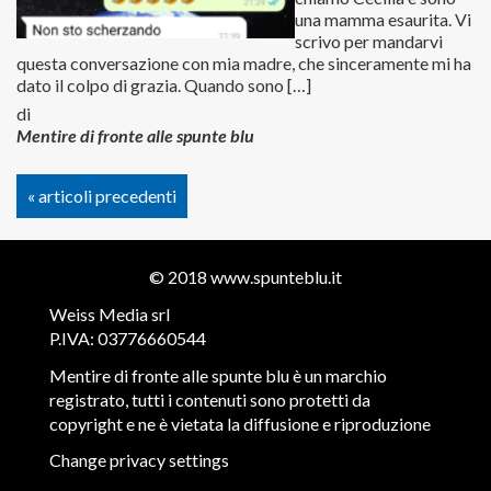
una mamma esaurita. Vi
scrivo per mandarvi
questa conversazione con mia madre, che sinceramente mi ha
dato il colpo di grazia. Quando sono […]
di
Mentire di fronte alle spunte blu
« articoli precedenti
© 2018
www.spunteblu.it
Weiss Media srl
P.IVA: 03776660544
Mentire di fronte alle spunte blu è un marchio
registrato, tutti i contenuti sono protetti da
copyright e ne è vietata la diffusione e riproduzione
Change privacy settings