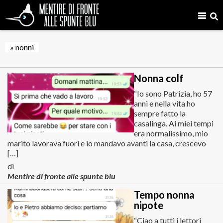
» nonni
Nonna colf
“Io sono Patrizia, ho 57
anni e nella vita ho
sempre fatto la
casalinga. Ai miei tempi
era normalissimo, mio
marito lavorava fuori e io mandavo avanti la casa, crescevo
[…]
di
Mentire di fronte alle spunte blu
Tempo nonna
nipote
“Ciao a tutti i lettori