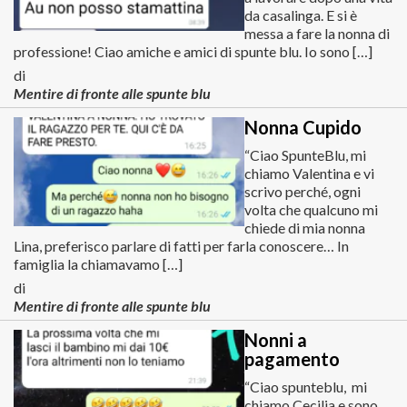
da casalinga. E si è
messa a fare la nonna di
professione! Ciao amiche e amici di spunte blu. Io sono […]
di
Mentire di fronte alle spunte blu
Nonna Cupido
“Ciao SpunteBlu, mi
chiamo Valentina e vi
scrivo perché, ogni
volta che qualcuno mi
chiede di mia nonna
Lina, preferisco parlare di fatti per farla conoscere… In
famiglia la chiamavamo […]
di
Mentire di fronte alle spunte blu
Nonni a
pagamento
“Ciao spunteblu, mi
chiamo Cecilia e sono