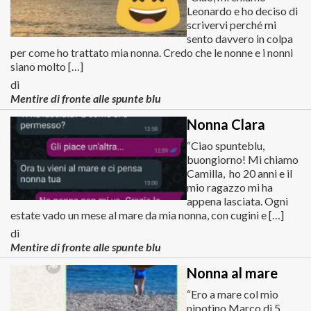
Leonardo e ho deciso di
scrivervi perché mi
sento davvero in colpa
per come ho trattato mia nonna. Credo che le nonne e i nonni
siano molto […]
di
Mentire di fronte alle spunte blu
Nonna Clara
“Ciao spunteblu,
buongiorno! Mi chiamo
Camilla, ho 20 anni e il
mio ragazzo mi ha
appena lasciata. Ogni
estate vado un mese al mare da mia nonna, con cugini e […]
di
Mentire di fronte alle spunte blu
Nonna al mare
“Ero a mare col mio
nipotino Marco di 5