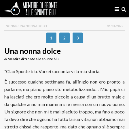
NONNI
> UNA NONNA DOLCE
31/01/2025
1
2
3
Una nonna dolce
Mentire di fronte alle spunte blu
di
“Ciao Spunte blu. Vorrei raccontarvi la mia storia.
È successo qualche settimana fa, all’inizio non ero pronto a
parlarne, ma piano piano sto metabolizzando… Mio papà ci
ha lasciati che ero molto piccolo a causa di un brutto male e
da qualche anno mia mamma si è messa con un nuovo uomo.
Un signore che non mi è mai piaciuto troppo, ma fino a poco
fa devo dire che ognuno ha fatto la sua vita, non abbiamo mai
stretto chissà che rapporto, ma dato che ognuno si è sempre