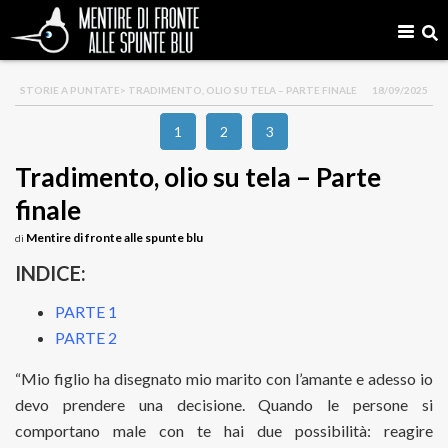
STORIE A PUNTATE
> TRADIMENTO, OLIO SU TELA – PARTE FINALE
18/09/2025
1
2
3
Tradimento, olio su tela – Parte
finale
Mentire di fronte alle spunte blu
di
INDICE:
PARTE 1
PARTE 2
“Mio figlio ha disegnato mio marito con l’amante e adesso io
devo prendere una decisione. Quando le persone si
comportano male con te hai due possibilità: reagire