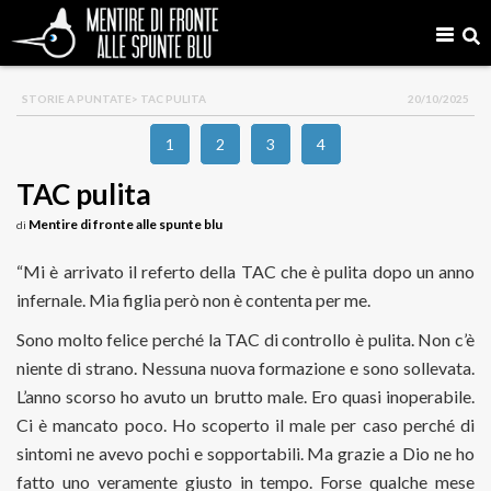
STORIE A PUNTATE
> TAC PULITA
20/10/2025
1
2
3
4
TAC pulita
Mentire di fronte alle spunte blu
di
“Mi è arrivato il referto della TAC che è pulita dopo un anno
infernale. Mia figlia però non è contenta per me.
Sono molto felice perché la TAC di controllo è pulita. Non c’è
niente di strano. Nessuna nuova formazione e sono sollevata.
L’anno scorso ho avuto un brutto male. Ero quasi inoperabile.
Ci è mancato poco. Ho scoperto il male per caso perché di
sintomi ne avevo pochi e sopportabili. Ma grazie a Dio ne ho
fatto uno veramente giusto in tempo. Forse qualche mese