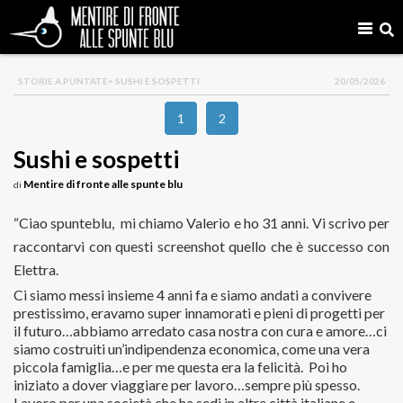
STORIE A PUNTATE
> SUSHI E SOSPETTI
20/05/2026
1
2
Sushi e sospetti
Mentire di fronte alle spunte blu
di
“Ciao spunteblu, mi chiamo Valerio e ho 31 anni. Vi scrivo per
raccontarvi con questi screenshot quello che è successo con
Elettra.
Ci siamo messi insieme 4 anni fa e siamo andati a convivere
prestissimo, eravamo super innamorati e pieni di progetti per
il futuro…abbiamo arredato casa nostra con cura e amore…ci
siamo costruiti un’indipendenza economica, come una vera
piccola famiglia…e per me questa era la felicità. Poi ho
iniziato a dover viaggiare per lavoro…sempre più spesso.
Lavoro per una società che ha sedi in altre città italiane e