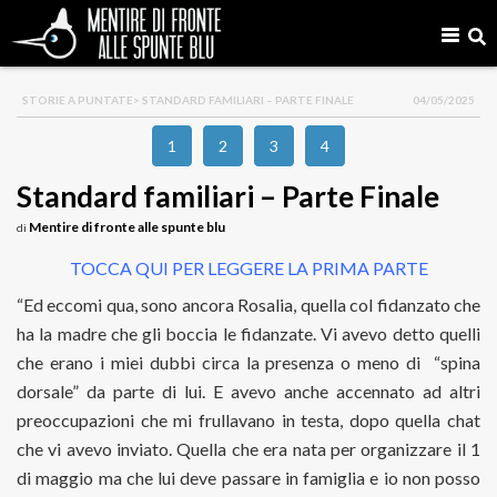
STORIE A PUNTATE
> STANDARD FAMILIARI – PARTE FINALE
04/05/2025
1
2
3
4
Standard familiari – Parte Finale
Mentire di fronte alle spunte blu
di
TOCCA QUI PER LEGGERE LA PRIMA PARTE
“Ed eccomi qua, sono ancora Rosalia, quella col fidanzato che
ha la madre che gli boccia le fidanzate. Vi avevo detto quelli
che erano i miei dubbi circa la presenza o meno di
“spina
dorsale” da parte di lui. E avevo anche accennato ad altri
preoccupazioni che mi frullavano in testa, dopo quella chat
che vi avevo inviato. Quella che era nata per organizzare il 1
di maggio ma che lui deve passare in famiglia e io non posso