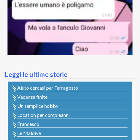
Leggi le ultime storie
Aiuto cercasi per Ferragosto
Vacanze finite
Un semplice hobby
Location per compleanni
Francesco
Le Maldive