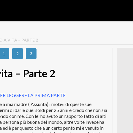
 A VITA – PARTE 2
1
2
3
ita – Parte 2
ER LEGGERE LA PRIMA PARTE
e a mia madre ( Assunta) i motivi di queste sue
rmi di darle quei soldi per 25 anni e credo che non sia
endo con me. Con lei ho avuto un rapporto fatto di alti
 la persona più buona del mondo, altre volte invece ha
ia ed è per questo che a un certo punto mi è venuto in