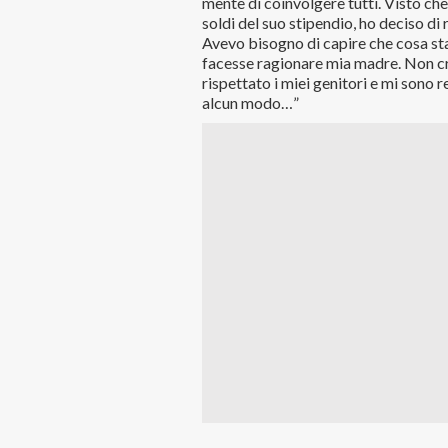
mente di coinvolgere tutti. Visto c
soldi del suo stipendio, ho deciso di
Avevo bisogno di capire che cosa s
facesse ragionare mia madre. Non cr
rispettato i miei genitori e mi sono 
alcun modo…”