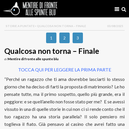
STORIE A PUNTATE
> QUALCOSA NON TORNA – FINALE
03/08/2025
1
2
3
Qualcosa non torna – Finale
Mentire di fronte alle spunte blu
di
TOCCA QUI PER LEGGERE LA PRIMA PARTE
“Perché un ragazzo che ti ama dovrebbe lasciarti lo stesso
giorno che ha deciso di farti la proposta di matrimonio? Le ho
pensate tutte, ma il primo sospetto, quello più grande, era il
peggiore: e se quell’anello non fosse stato per me? E se avessi
vissuto in una di quelle storie in cui non ci si rende conto che il
tuo ragazzo ha una storia parallela? Il solo pensiero mi
toglieva il fiato. Già pensavo al casino che avrei fatto una