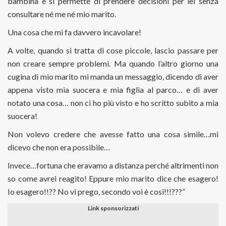
bambina e si permette di prendere decisioni per lei senza
consultare né me né mio marito.
Una cosa che mi fa davvero incavolare!
A volte, quando si tratta di cose piccole, lascio passare per
non creare sempre problemi. Ma quando l’altro giorno una
cugina di mio marito mi manda un messaggio, dicendo di aver
appena visto mia suocera e mia figlia al parco… e di aver
notato una cosa… non ci ho più visto e ho scritto subito a mia
suocera!
Non volevo credere che avesse fatto una cosa simile…mi
dicevo che non era possibile…
Invece…fortuna che eravamo a distanza perché altrimenti non
so come avrei reagito! Eppure mio marito dice che esagero!
Io esagero!!?? No vi prego, secondo voi è così!!!???”