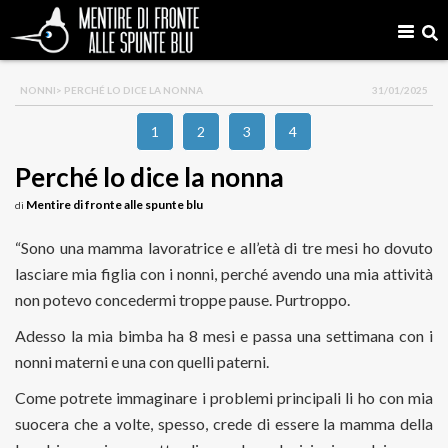
NONNI
> PERCHÉ LO DICE LA NONNA
31/01/2025
1
2
3
4
Perché lo dice la nonna
Mentire di fronte alle spunte blu
di
“Sono una mamma lavoratrice e all’età di tre mesi ho dovuto
lasciare mia figlia con i nonni, perché avendo una mia attività
non potevo concedermi troppe pause. Purtroppo.
Adesso la mia bimba ha 8 mesi e passa una settimana con i
nonni materni e una con quelli paterni.
Come potrete immaginare i problemi principali li ho con mia
suocera che a volte, spesso, crede di essere la mamma della