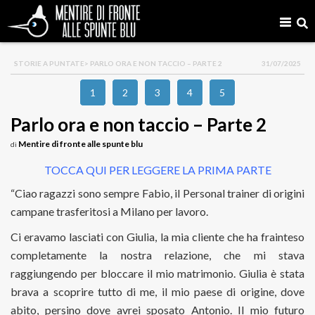
STORIE A PUNTATE
> PARLO ORA E NON TACCIO – PARTE 2
31/07/2025
1
2
3
4
5
Parlo ora e non taccio – Parte 2
Mentire di fronte alle spunte blu
di
TOCCA QUI PER LEGGERE LA PRIMA PARTE
“Ciao ragazzi sono sempre Fabio, il Personal trainer di origini
campane trasferitosi a Milano per lavoro.
Ci eravamo lasciati con Giulia, la mia cliente che ha frainteso
completamente la nostra relazione, che mi stava
raggiungendo per bloccare il mio matrimonio. Giulia è stata
brava a scoprire tutto di me, il mio paese di origine, dove
abito, persino dove avrei sposato Antonio. Il mio futuro