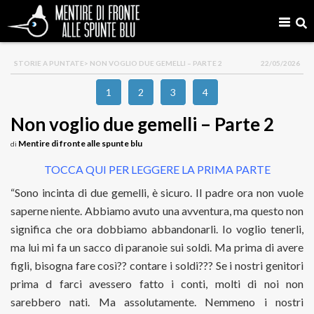
STORIE A PUNTATE
> NON VOGLIO DUE GEMELLI – PARTE 2
22/05/2026
1
2
3
4
Non voglio due gemelli – Parte 2
Mentire di fronte alle spunte blu
di
TOCCA QUI PER LEGGERE LA PRIMA PARTE
“Sono incinta di due gemelli, è sicuro. Il padre ora non vuole
saperne niente. Abbiamo avuto una avventura, ma questo non
significa che ora dobbiamo abbandonarli. Io voglio tenerli,
ma lui mi fa un sacco di paranoie sui soldi. Ma prima di avere
figli, bisogna fare così?? contare i soldi??? Se i nostri genitori
prima d farci avessero fatto i conti, molti di noi non
sarebbero nati. Ma assolutamente. Nemmeno i nostri