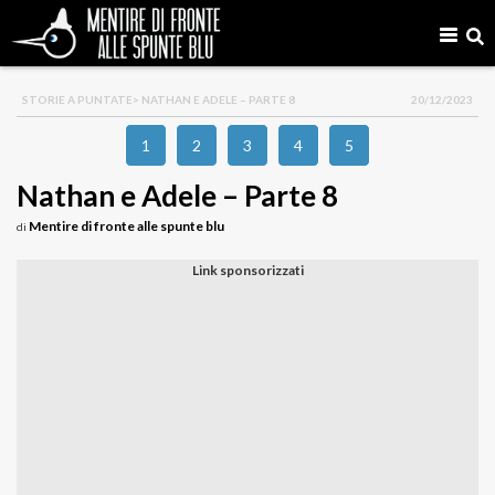
STORIE A PUNTATE
> NATHAN E ADELE – PARTE 8
20/12/2023
1
2
3
4
5
Nathan e Adele – Parte 8
Mentire di fronte alle spunte blu
di