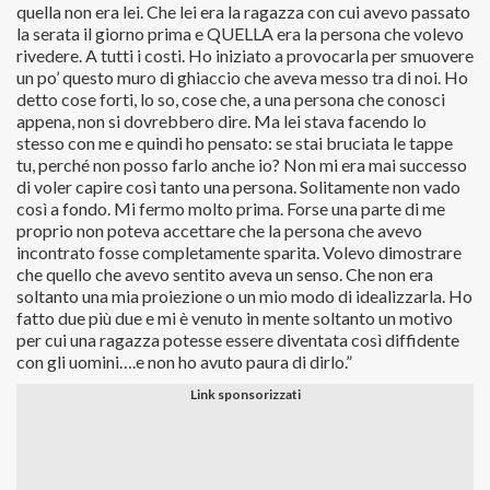
quella non era lei. Che lei era la ragazza con cui avevo passato
la serata il giorno prima e QUELLA era la persona che volevo
rivedere. A tutti i costi. Ho iniziato a provocarla per smuovere
un po’ questo muro di ghiaccio che aveva messo tra di noi. Ho
detto cose forti, lo so, cose che, a una persona che conosci
appena, non si dovrebbero dire. Ma lei stava facendo lo
stesso con me e quindi ho pensato: se stai bruciata le tappe
tu, perché non posso farlo anche io? Non mi era mai successo
di voler capire così tanto una persona. Solitamente non vado
così a fondo. Mi fermo molto prima. Forse una parte di me
proprio non poteva accettare che la persona che avevo
incontrato fosse completamente sparita. Volevo dimostrare
che quello che avevo sentito aveva un senso. Che non era
soltanto una mia proiezione o un mio modo di idealizzarla. Ho
fatto due più due e mi è venuto in mente soltanto un motivo
per cui una ragazza potesse essere diventata così diffidente
con gli uomini….e non ho avuto paura di dirlo.”