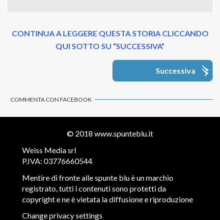
CONTINUA A LEGGERE QUESTA STORIA CLICCANDO
QUI SOTTO SU “SUCCESSIVA”
Successiva
COMMENTA CON FACEBOOK
© 2018
www.spunteblu.it
Weiss Media srl
P.IVA: 03776660544
Mentire di fronte alle spunte blu è un marchio
registrato, tutti i contenuti sono protetti da
copyright e ne è vietata la diffusione e riproduzione
Change privacy settings