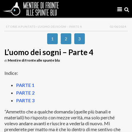
STORIE A PUNTATE
> L’UOMO DEI SOGNI – PARTE 4
02/06/2024
1
2
3
L’uomo dei sogni – Parte 4
Mentire di fronte alle spunte blu
di
Indice:
PARTE 1
PARTE 2
PARTE 3
“Ammetto che a qualche domanda (quelle più banali e
materiali) ho risposto con mezze verità, ma solo perché
volevo andare avanti e riuscire a vederla di nuovo. Mi
prenderete per matto ma è che io dentro di me sentivo che