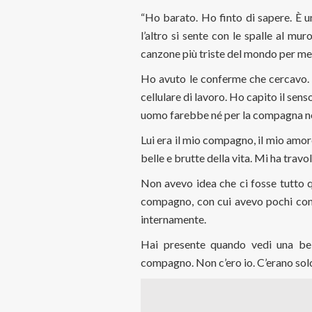
“Ho barato. Ho finto di sapere. È u
l’altro si sente con le spalle al mu
canzone più triste del mondo per me
Ho avuto le conferme che cercavo. 
cellulare di lavoro. Ho capito il se
uomo farebbe né per la compagna né
Lui era il mio compagno, il mio amore
belle e brutte della vita. Mi ha trav
Non avevo idea che ci fosse tutto q
compagno, con cui avevo pochi cont
internamente.
Hai presente quando vedi una bel
compagno. Non c’ero io. C’erano sol