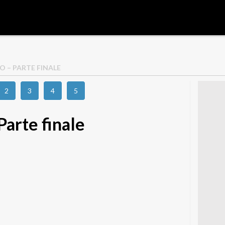
LO – PARTE FINALE
2
3
4
5
 Parte finale