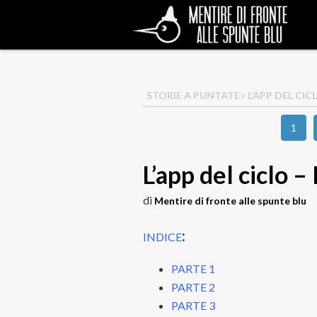
STORIE A PUNTATE
> L’APP DEL CIC
1
L’app del ciclo –
di
Mentire di fronte alle spunte blu
:
INDICE
PARTE 1
PARTE 2
PARTE 3