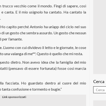
n trucco vecchio come il mondo. Fingi di sapere, così
ro e canta. E il mio usignolo ha cantato. Ha cantato la
.
Ho capito perché Antonio ha un’app del ciclo nel suo
nso di un gesto che sembra assurdo. Un gesto che nessun
 per l’amante.
. L’uomo con cui dividevo il letto e le giornate, le cose
olto una valanga di me**. Questo è quello che mi resta.
uesto dietro. Non avevo idea che la famiglia del mio
atti (pensavo di essere fortunata) fosse così marcia
Cerca
la facciata. Ho guardato dentro al cuore del mio
o tanta confusione e tormento e bugie.”