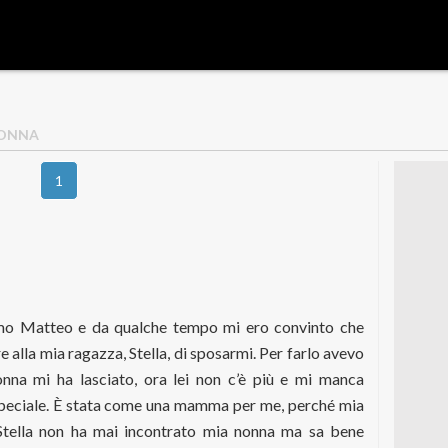
 NONNA
1
a
iamo Matteo e da qualche tempo mi ero convinto che
 alla mia ragazza, Stella, di sposarmi. Per farlo avevo
onna mi ha lasciato, ora lei non c’è più e mi manca
eciale. È stata come una mamma per me, perché mia
tella non ha mai incontrato mia nonna ma sa bene