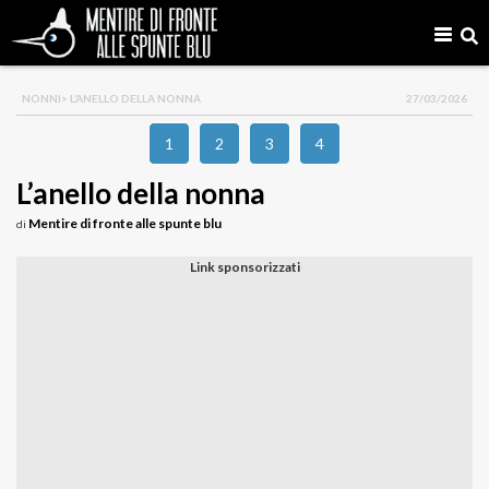
NONNI
> L’ANELLO DELLA NONNA
27/03/2026
1
2
3
4
L’anello della nonna
Mentire di fronte alle spunte blu
di