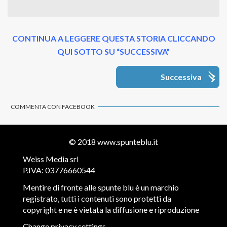
CONTINUA A LEGGERE QUESTA STORIA CLICCANDO
QUI SOTTO SU “SUCCESSIVA”
Successiva
COMMENTA CON FACEBOOK
© 2018
www.spunteblu.it
Weiss Media srl
P.IVA: 03776660544
Mentire di fronte alle spunte blu è un marchio
registrato, tutti i contenuti sono protetti da
copyright e ne è vietata la diffusione e riproduzione
Change privacy settings