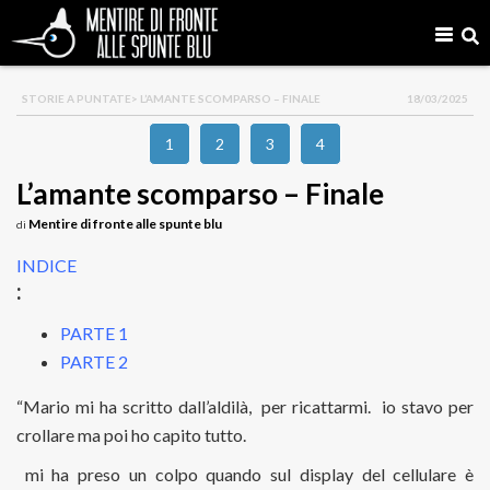
STORIE A PUNTATE
> L’AMANTE SCOMPARSO – FINALE
18/03/2025
1
2
3
4
L’amante scomparso – Finale
Mentire di fronte alle spunte blu
di
INDICE
:
PARTE 1
PARTE 2
“Mario mi ha scritto dall’aldilà, per ricattarmi. io stavo per
crollare ma poi ho capito tutto.
mi ha preso un colpo quando sul display del cellulare è