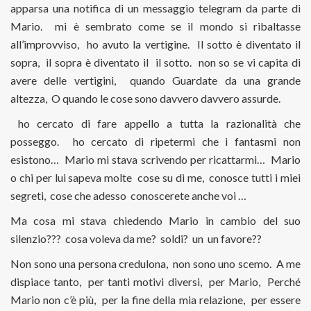
apparsa una notifica di un messaggio telegram da parte di
Mario. mi è sembrato come se il mondo si ribaltasse
all’improvviso, ho avuto la vertigine. Il sotto è diventato il
sopra, il sopra è diventato il il sotto. non so se vi capita di
avere delle vertigini, quando Guardate da una grande
altezza, O quando le cose sono davvero davvero assurde.
ho cercato di fare appello a tutta la razionalità che
posseggo. ho cercato di ripetermi che i fantasmi non
esistono… Mario mi stava scrivendo per ricattarmi… Mario
o chi per lui sapeva molte cose su di me, conosce tutti i miei
segreti, cose che adesso conoscerete anche voi …
Ma cosa mi stava chiedendo Mario in cambio del suo
silenzio??? cosa voleva da me? soldi? un un favore??
Non sono una persona credulona, non sono uno scemo. A me
dispiace tanto, per tanti motivi diversi, per Mario, Perché
Mario non c’è più, per la fine della mia relazione, per essere