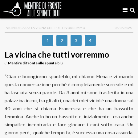
VICINI DI CASA
> LA VICINA CHE TUTTI VORREMMO
02/02/2025
1
2
3
4
La vicina che tutti vorremmo
Mentire di fronte alle spunte blu
di
“Ciao e buongiorno spunteblu, mi chiamo Elena e vi mando
questa conversazione perché è completamente surreale e mi
ha lasciata senza parole. Da 3 anni mi sono trasferita in una
palazzina in cui, tra gli altri, una dei miei vicini è una donna sui
40 anni che si chiama Francesca e che ha un bassotto
femmina. Anche io ho un bassotto e, inizialmente, era anche
simpatico incontrarla e fare giocare i cani sotto casa. Un
giorno però, qualche tempo fa, è successa una cosa assurda.