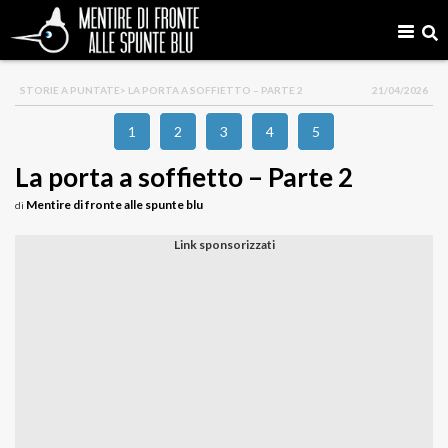
STORIE A PUNTATE
> LA PORTA A SOFFIETTO – PARTE 2
21/04/2026
1
2
3
4
5
La porta a soffietto – Parte 2
Mentire di fronte alle spunte blu
di