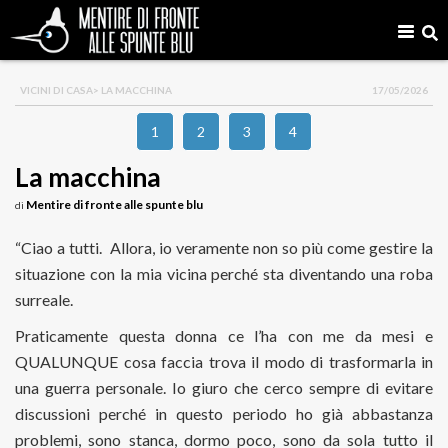
VICINI DI CASA
> LA MACCHINA
17/05/2026
1
2
3
4
La macchina
Mentire di fronte alle spunte blu
di
“Ciao a tutti. Allora, io veramente non so più come gestire la
situazione con la mia vicina perché sta diventando una roba
surreale.
Praticamente questa donna ce l’ha con me da mesi e
QUALUNQUE cosa faccia trova il modo di trasformarla in
una guerra personale. Io giuro che cerco sempre di evitare
discussioni perché in questo periodo ho già abbastanza
problemi, sono stanca, dormo poco, sono da sola tutto il