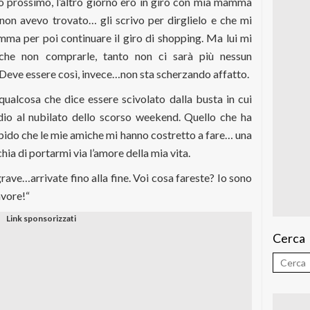
io prossimo, l’altro giorno ero in giro con mia mamma
non avevo trovato… gli scrivo per dirglielo e che mi
ma per poi continuare il giro di shopping. Ma lui mi
che non comprarle, tanto non ci sarà più nessun
Deve essere così, invece…non sta scherzando affatto.
 qualcosa che dice essere scivolato dalla busta in cui
ddio al nubilato dello scorso weekend. Quello che ha
upido che le mie amiche mi hanno costretto a fare… una
chia di portarmi via l’amore della mia vita.
rave…arrivate fino alla fine. Voi cosa fareste? Io sono
avore!
“
Cerca