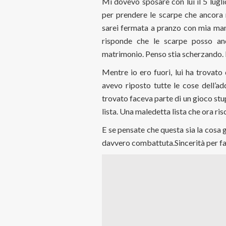
Mi dovevo sposare con lui il 5 lugl
per prendere le scarpe che ancora 
sarei fermata a pranzo con mia mam
risponde che le scarpe posso an
matrimonio. Penso stia scherzando. 
Mentre io ero fuori, lui ha trovato
avevo riposto tutte le cose dell’a
trovato faceva parte di un gioco st
lista. Una maledetta lista che ora ris
E se pensate che questa sia la cosa g
davvero combattuta.Sincerità per f