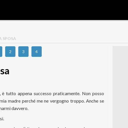
LA SPOSA
2
3
4
osa
do, è tutto appena successo praticamente. Non posso
mia madre perché me ne vergogno troppo. Anche se
gnarmi davvero.
sì.