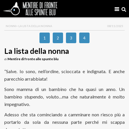
NONNI
> LA LISTA DELLA NONNA
08/11/2025
1
2
3
4
La lista della nonna
Mentire di fronte alle spunte blu
di
“Salve. Io sono, nell’ordine, scioccata e indignata. E anche
parecchio arrabbiata!
Sono mamma di un bambino che ha quasi un anno. Un
bambino stupendo, voluto…ma che naturalmente è molto
impegnativo.
Adesso che sta cominciando a camminare non riesco più a
portarlo da sola da nessuna parte perché mi scappa