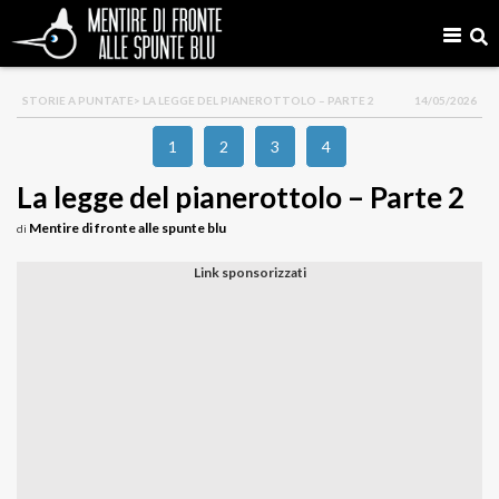
STORIE A PUNTATE
> LA LEGGE DEL PIANEROTTOLO – PARTE 2
14/05/2026
1
2
3
4
La legge del pianerottolo – Parte 2
Mentire di fronte alle spunte blu
di