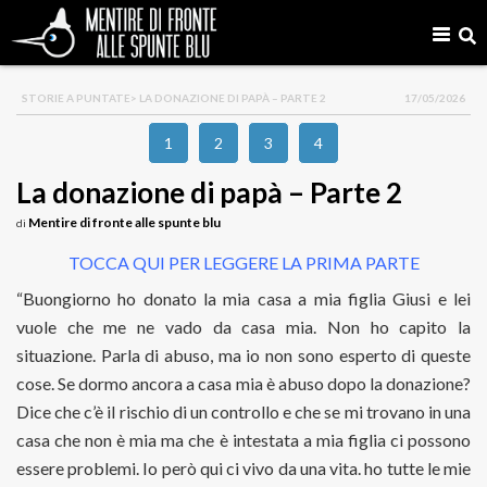
STORIE A PUNTATE
> LA DONAZIONE DI PAPÀ – PARTE 2
17/05/2026
1
2
3
4
La donazione di papà – Parte 2
Mentire di fronte alle spunte blu
di
TOCCA QUI PER LEGGERE LA PRIMA PARTE
“Buongiorno ho donato la mia casa a mia figlia Giusi e lei
vuole che me ne vado da casa mia. Non ho capito la
situazione. Parla di abuso, ma io non sono esperto di queste
cose. Se dormo ancora a casa mia è abuso dopo la donazione?
Dice che c’è il rischio di un controllo e che se mi trovano in una
casa che non è mia ma che è intestata a mia figlia ci possono
essere problemi. Io però qui ci vivo da una vita. ho tutte le mie