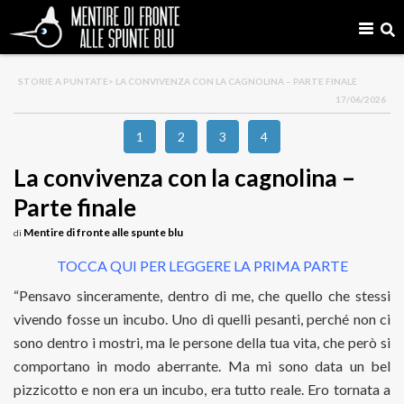
STORIE A PUNTATE
> LA CONVIVENZA CON LA CAGNOLINA – PARTE FINALE
17/06/2026
1
2
3
4
La convivenza con la cagnolina –
Parte finale
Mentire di fronte alle spunte blu
di
TOCCA QUI PER LEGGERE LA PRIMA PARTE
“Pensavo sinceramente, dentro di me, che quello che stessi
vivendo fosse un incubo. Uno di quelli pesanti, perché non ci
sono dentro i mostri, ma le persone della tua vita, che però si
comportano in modo aberrante. Ma mi sono data un bel
pizzicotto e non era un incubo, era tutto reale. Ero tornata a