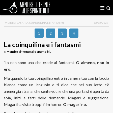
VICINI DI CASA
> LA COINQUILINA E I FANTASMI
12/03/2025
1
2
3
4
La coinquilina e i fantasmi
Mentire di fronte alle spunte blu
di
“Io non sono una che crede ai fantasmi.
O almeno, non lo
ero.
Ma quando la tua coinquilina entra in camera tua con la faccia
bianca come un lenzuolo e ti dice che nel suo letto c’è
un’energia strana, che sente voci e che una porta si è aperta da
sola, inizi a farti delle domande. Magari è suggestione.
Magari ha visto troppi film horror.
O magari no.