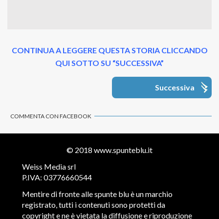
CONTINUA A LEGGERE QUESTA STORIA CLICCANDO
QUI SOTTO SU “SUCCESSIVA”
Successiva
COMMENTA CON FACEBOOK
© 2018
www.spunteblu.it
Weiss Media srl
P.IVA: 03776660544
Mentire di fronte alle spunte blu è un marchio
registrato, tutti i contenuti sono protetti da
copyright e ne è vietata la diffusione e riproduzione