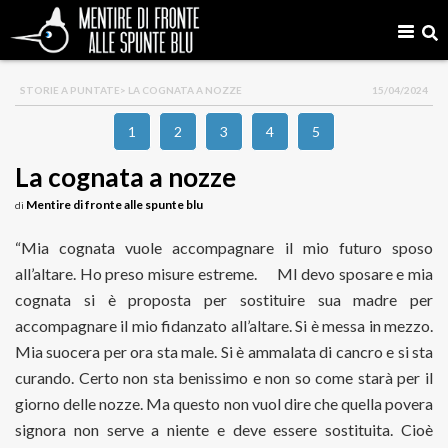
STORIE A PUNTATE
> LA COGNATA A NOZZE
15/04/2024
1
2
3
4
5
La cognata a nozze
Mentire di fronte alle spunte blu
di
“Mia cognata vuole accompagnare il mio futuro sposo
all’altare. Ho preso misure estreme. MI devo sposare e mia
cognata si è proposta per sostituire sua madre per
accompagnare il mio fidanzato all’altare. Si è messa in mezzo.
Mia suocera per ora sta male. Si è ammalata di cancro e si sta
curando. Certo non sta benissimo e non so come starà per il
giorno delle nozze. Ma questo non vuol dire che quella povera
signora non serve a niente e deve essere sostituita. Cioè