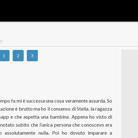
I?
1
2
3
empo fa mi è successa una cosa veramente assurda. So
zione è brutto ma ho il consenso di Stella, la ragazza
app e che aspetta una bambina. Appena ho visto di
 notato subito che l’unica persona che conoscevo era
vo assolutamente nulla. Poi ho dovuto imparare a