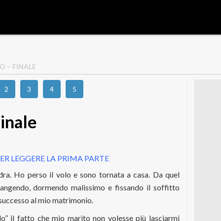
O – FINALE
2
3
4
5
Finale
ER LEGGERE LA PRIMA PARTE
dra. Ho perso il volo e sono tornata a casa. Da quel
ngendo, dormendo malissimo e fissando il soffitto
 successo al mio matrimonio.
o” il fatto che mio marito non volesse più lasciarmi