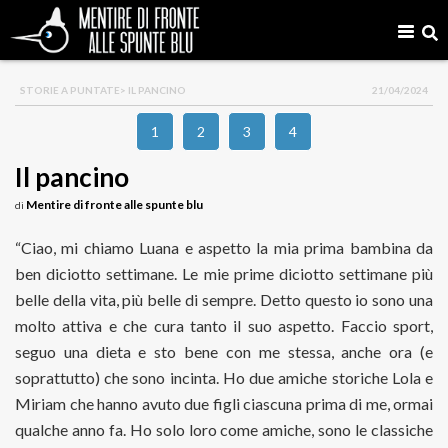
STORIE A PUNTATE
> IL PANCINO
21/04/2024
1
2
3
4
Il pancino
Mentire di fronte alle spunte blu
di
“Ciao, mi chiamo Luana e aspetto la mia prima bambina da
ben diciotto settimane. Le mie prime diciotto settimane più
belle della vita, più belle di sempre. Detto questo io sono una
molto attiva e che cura tanto il suo aspetto. Faccio sport,
seguo una dieta e sto bene con me stessa, anche ora (e
soprattutto) che sono incinta. Ho due amiche storiche Lola e
Miriam che hanno avuto due figli ciascuna prima di me, ormai
qualche anno fa. Ho solo loro come amiche, sono le classiche