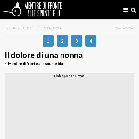
NONNI
> IL DOLORE DI UNA NONNA
22/05/2026
1
2
3
4
Il dolore di una nonna
Mentire di fronte alle spunte blu
di