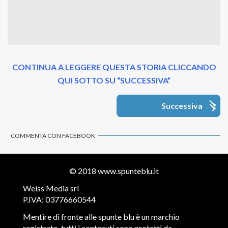
CONTINUA A LEGGERE QUESTA STORIA CLICCANDO
QUI SOTTO SU “SUCCESSIVA”
Successiva
COMMENTA CON FACEBOOK
© 2018
www.spunteblu.it
Weiss Media srl
P.IVA: 03776660544
Mentire di fronte alle spunte blu è un marchio
registrato, tutti i contenuti sono protetti da