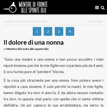
NONNI
> IL DOLORE DI UNA NONNA
22/05/2026
1
2
3
4
Il dolore di una nonna
Mentire di fronte alle spunte blu
di
“Sono una madre e una nonna e non posso accudire i miei
nipoti insieme, perché le mie figlie non si parlano più da 4 anni.
E ora rischio pure di “perdere” Nicola.
È la cosa più straziante per una nonna. Non potere avere i
nipotini a casa insieme. E solo perché la madri, le mie figlie,
hanno litigato tra loro 4 anni fa. E da allora nessun contatto
tra loro. In questa chat parlo con quella che si sente vittima
dell’altra. Un po’ capisco la sua arrabbiatura, sia verso la